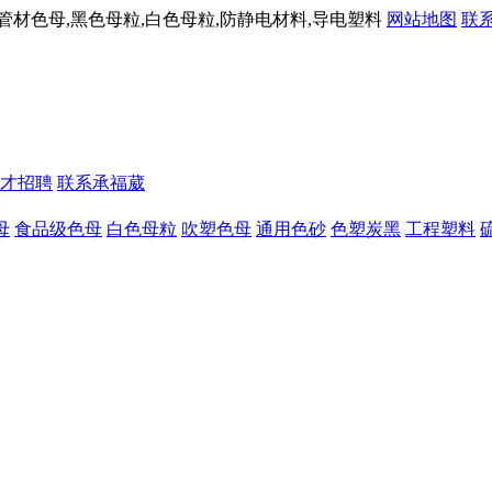
材色母,黑色母粒,白色母粒,防静电材料,导电塑料
网站地图
联
才招聘
联系承福葳
母
食品级色母
白色母粒
吹塑色母
通用色砂
色塑炭黑
工程塑料