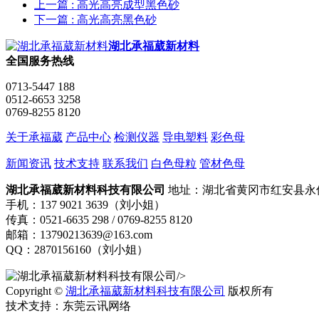
上一篇
: 高光高亮成型黑色砂
下一篇
: 高光高亮黑色砂
湖北承福葳新材料
全国服务热线
0713-5447 188
0512-6653 3258
0769-8255 8120
关于承福葳
产品中心
检测仪器
导电塑料
彩色母
新闻资讯
技术支持
联系我们
白色母粒
管材色母
湖北承福葳新材料科技有限公司
地址：湖北省黄冈市红安县永
手机：137 9021 3639（刘小姐）
传真：0521-6635 298 / 0769-8255 8120
邮箱：13790213639@163.com
QQ：2870156160（刘小姐）
/>
Copyright ©
湖北承福葳新材料科技有限公司
版权所有
技术支持：东莞云讯网络