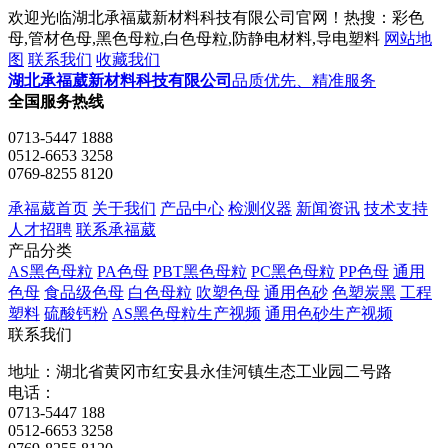
欢迎光临湖北承福葳新材料科技有限公司官网！热搜：彩色
母,管材色母,黑色母粒,白色母粒,防静电材料,导电塑料
网站地
图
联系我们
收藏我们
湖北承福葳新材料科技有限公司
品质优先、精准服务
全国服务热线
0713-5447 1888
0512-6653 3258
0769-8255 8120
承福葳首页
关于我们
产品中心
检测仪器
新闻资讯
技术支持
人才招聘
联系承福葳
产品分类
AS黑色母粒
PA色母
PBT黑色母粒
PC黑色母粒
PP色母
通用
色母
食品级色母
白色母粒
吹塑色母
通用色砂
色塑炭黑
工程
塑料
硫酸钙粉
AS黑色母粒生产视频
通用色砂生产视频
联系我们
地址：湖北省黄冈市红安县永佳河镇生态工业园二号路
电话：
0713-5447 188
0512-6653 3258