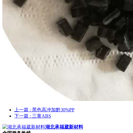
上一篇
: 黑色高冲加黔30%PP
下一篇
: 三黄ABS
湖北承福葳新材料