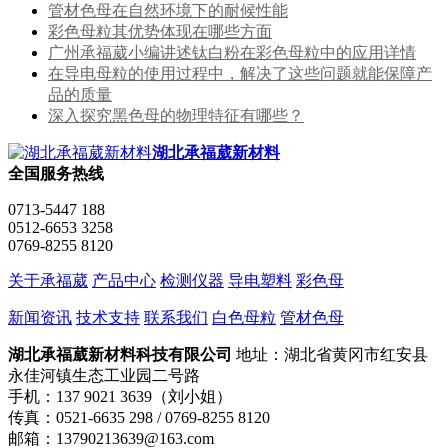
管材色母在自然环境下的耐候性能
彩色母粒其优势体现在哪些方面
广州承福葳小编讲述钛白粉在彩色母粒中的应用详情
在导电母粒的使用过程中，解决了这些问题就能保障产
品的质量
深入探究黑色母的物理特征有哪些？
湖北承福葳新材料
全国服务热线
0713-5447 188
0512-6653 3258
0769-8255 8120
关于承福葳
产品中心
检测仪器
导电塑料
彩色母
新闻资讯
技术支持
联系我们
白色母粒
管材色母
湖北承福葳新材料科技有限公司
地址：湖北省黄冈市红安县
永佳河镇生态工业园二号路
手机：137 9021 3639（刘小姐）
传真：0521-6635 298 / 0769-8255 8120
邮箱：13790213639@163.com