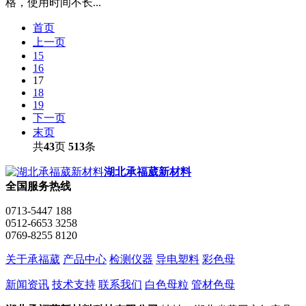
格，使用时间不长...
首页
上一页
15
16
17
18
19
下一页
末页
共
43
页
513
条
湖北承福葳新材料
全国服务热线
0713-5447 188
0512-6653 3258
0769-8255 8120
关于承福葳
产品中心
检测仪器
导电塑料
彩色母
新闻资讯
技术支持
联系我们
白色母粒
管材色母