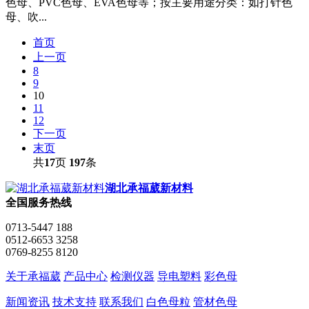
色母、PVC色母、EVA色母等；按主要用途分类：如打针色
母、吹...
首页
上一页
8
9
10
11
12
下一页
末页
共
17
页
197
条
湖北承福葳新材料
全国服务热线
0713-5447 188
0512-6653 3258
0769-8255 8120
关于承福葳
产品中心
检测仪器
导电塑料
彩色母
新闻资讯
技术支持
联系我们
白色母粒
管材色母