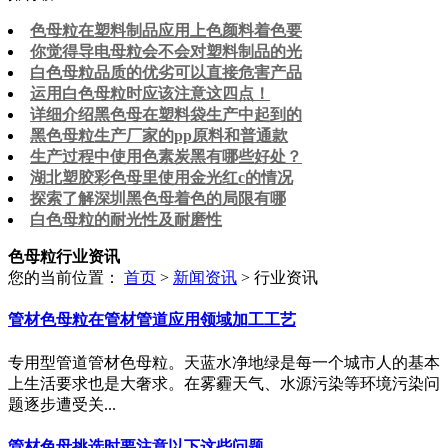
色母粒在塑料制品应用上色颜料着色要
你觉得导电母粒会不会对塑料制品的光
白色母粒品质的优劣可以直接危害产品
运用白色母粒时应该注意这四点！
详细介绍黑色母在塑料袋生产中起到的
黑色母粒生产厂家的pp原料和普通款
生产过程中使用色素炭黑有哪些好处？
湖北塑胶彩色母里使用金光红c的情况
探索了解深圳黑色母着色的局限有哪
白色母粒的耐光性及耐磨性
色母粒行业资讯
您的当前位置：
首页
>
新闻资讯
> 行业资讯
管材色母粒在管材管道应用领域加工工艺
专用型管道管材色母粒。天蓝水净地绿是每一个城市人的基本
上生活要求也是大奢求。在雾霾天气、水源污染等环境污染问
题逐步遭受关...
管材色母挑选时要注意以下这些问题