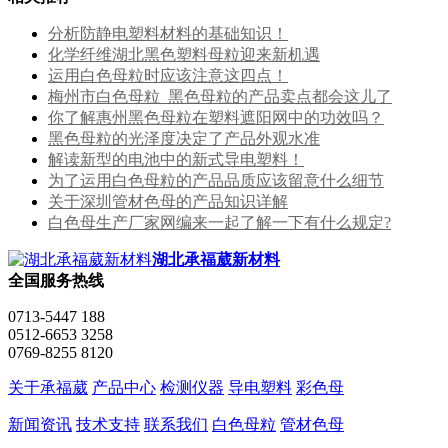
分析防静电塑料材料的基础知识！
化学纤维湖北黑色塑料母粒迎来新机遇
运用白色母粒时应该注意这四点！
梅州市白色母粒_黑色母粒的产品卖点都会这儿了
你了解惠州黑色母粒在塑料遮阳网中的功效吗？
黑色母粒的光泽度决定了产品外观水准
解读新型的电池中的新式导电塑料！
为了运用白色母粒的产品品质应该留意什么细节
关于深圳管材色母的产品知识详解
白色母生产厂家网编来一起了解一下有什么规定?
湖北承福葳新材料
全国服务热线
0713-5447 188
0512-6653 3258
0769-8255 8120
关于承福葳
产品中心
检测仪器
导电塑料
彩色母
新闻资讯
技术支持
联系我们
白色母粒
管材色母