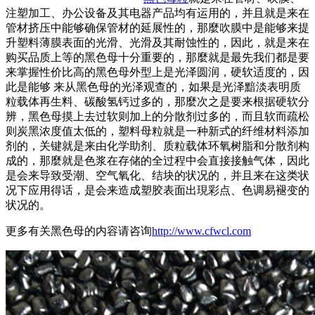
注塑加工、办公设备及其电器产品均有运用的，并且就是来在
管材挤压中能够确保管材的延展性的，那麼吹膜中是能够来提
升塑料薄膜表面的光滑、光滑及其耐蚀性的，因此，就是来在
购买品质上等的黑色母十分重要的，那麼就是最先我们都是要
来掌握性价比高的黑色母外型上是光泽圆润，硬软适度的，因
此是能够 来从黑色母的光泽观查的，如果是光泽黯淡表明质
粒载体再生料、碳酸氢钙过多的，那麼次之是要来根据硬软分
辨，黑色母摸上去过软则加上的分散剂过多的，而且软而疏松
则炭黑浓度值太低的，塑料母粒就是一种新式的纤维材料添加
剂的，关键就是来由化学助剂、质粒载体环氧树脂和分散剂构
成的，那麼就是色浆在存储的全过程中会直接接触气体，因此
是会来导致受潮、空气氧化、结块的状况的，并且来在这类状
况下应用得话，是会来造成塑胶表面出現彩点、色调易褪变的
状况的。
更多有关黑色母的内容请咨询
http://www.cfwcl.com