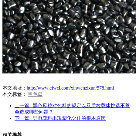
本文地址：
http://www.cfwcl.com/xinwenzixun/578.html
本文标签：
黑色母
上一篇
: 黑色母粒对色料的规定以及质粒载体挑选不善
会造成哪些问题？
下一篇
: 导电塑料出現塑化欠佳的根本原因
相关推荐