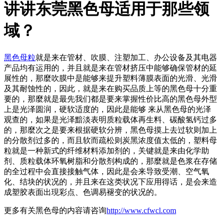
讲讲东莞黑色母适用于那些领
域？
黑色母粒
就是来在管材、吹膜、注塑加工、办公设备及其电器
产品均有运用的，并且就是来在管材挤压中能够确保管材的延
展性的，那麼吹膜中是能够来提升塑料薄膜表面的光滑、光滑
及其耐蚀性的，因此，就是来在购买品质上等的黑色母十分重
要的，那麼就是最先我们都是要来掌握性价比高的黑色母外型
上是光泽圆润，硬软适度的，因此是能够 来从黑色母的光泽
观查的，如果是光泽黯淡表明质粒载体再生料、碳酸氢钙过多
的，那麼次之是要来根据硬软分辨，黑色母摸上去过软则加上
的分散剂过多的，而且软而疏松则炭黑浓度值太低的，塑料母
粒就是一种新式的纤维材料添加剂的，关键就是来由化学助
剂、质粒载体环氧树脂和分散剂构成的，那麼就是色浆在存储
的全过程中会直接接触气体，因此是会来导致受潮、空气氧
化、结块的状况的，并且来在这类状况下应用得话，是会来造
成塑胶表面出現彩点、色调易褪变的状况的。
更多有关黑色母的内容请咨询
http://www.cfwcl.com