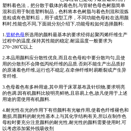
塑料着色法，把分散于载体的着色剂,与管材色母色树脂简单
混和后用于制造塑料制品，色料将本色树脂与着色剂混和混炼
造粒成有色塑料后，用于成型工序，不同功能色母粒在选用颜
料时,性能也不同,下面就分别介绍下,功能母粒如何选择颜料:
1.
管材色母
所选用的颜料最基本的要求经得起聚丙烯纤维生产
过程中的温度,保持其性能的稳定.耐温温度一般要求为
270~280℃以上
2.本品用颜料应分散性优良,而且在色母粒中要分散均匀,且使
用的分散剂不会降低丙纶纤维的品质.否则不能生产出品质好
的原液着色纤维,运行也不稳定,在牵伸纤维时易断裂或产生异
常纤维.
3.色母着色有多种用途,其中用于床罩基布及针织物,要求明亮
的色调.因有机颜料比较明亮鲜艳,且容易上色,故凡使用于上述
用途的需使用有机颜料.
4.耐光性在光的作用下有些颜料有光敏作用,使着色纤维褪色和
脆损,而颜料的耐光性基本上与其化学结构有关,所以在制作色
母粒时要充分注意颜料的耐光性,耐光性的颜料需要使用时,可
以考虑添加紫外线吸收剂