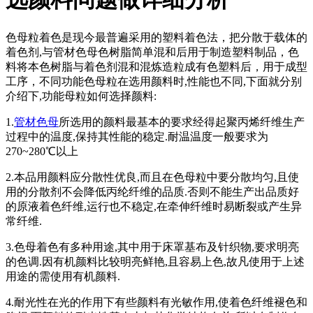
色母粒着色是现今最普遍采用的塑料着色法，把分散于载体的
着色剂,与管材色母色树脂简单混和后用于制造塑料制品，色
料将本色树脂与着色剂混和混炼造粒成有色塑料后，用于成型
工序，不同功能色母粒在选用颜料时,性能也不同,下面就分别
介绍下,功能母粒如何选择颜料:
1.
管材色母
所选用的颜料最基本的要求经得起聚丙烯纤维生产
过程中的温度,保持其性能的稳定.耐温温度一般要求为
270~280℃以上
2.本品用颜料应分散性优良,而且在色母粒中要分散均匀,且使
用的分散剂不会降低丙纶纤维的品质.否则不能生产出品质好
的原液着色纤维,运行也不稳定,在牵伸纤维时易断裂或产生异
常纤维.
3.色母着色有多种用途,其中用于床罩基布及针织物,要求明亮
的色调.因有机颜料比较明亮鲜艳,且容易上色,故凡使用于上述
用途的需使用有机颜料.
4.耐光性在光的作用下有些颜料有光敏作用,使着色纤维褪色和