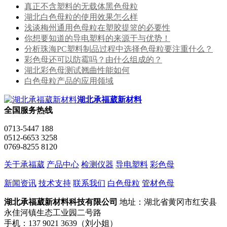
真正不含塑料的无载体黑色母粒
湖北白色母粒的使用效果怎么样
浅谈梅州通用色母粒在塑胶提篮的必要性
你想要知道的导电塑料的来源于与优势！
分析珠海PC塑料制品过程中选择色母粒要注重什么？
彩色母还可以防霉吗？由什么组成的？
湖北彩色母测试翘曲性能如何
白色母粒产品的应用领域
湖北承福葳新材料
全国服务热线
0713-5447 188
0512-6653 3258
0769-8255 8120
关于承福葳
产品中心
检测仪器
导电塑料
彩色母
新闻资讯
技术支持
联系我们
白色母粒
管材色母
湖北承福葳新材料科技有限公司
地址：湖北省黄冈市红安县
永佳河镇生态工业园二号路
手机：137 9021 3639（刘小姐）