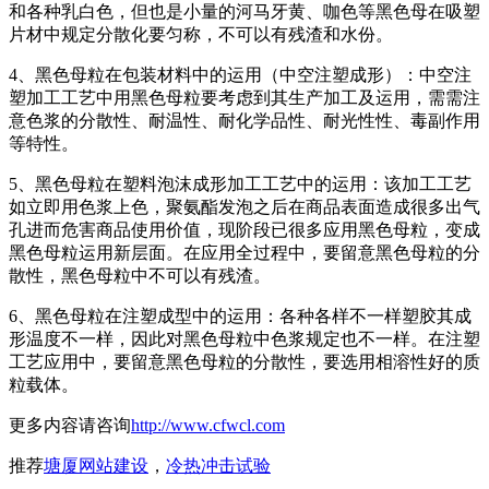
和各种乳白色，但也是小量的河马牙黄、咖色等黑色母在吸塑
片材中规定分散化要匀称，不可以有残渣和水份。
4、黑色母粒在包装材料中的运用（中空注塑成形）：中空注
塑加工工艺中用黑色母粒要考虑到其生产加工及运用，需需注
意色浆的分散性、耐温性、耐化学品性、耐光性性、毒副作用
等特性。
5、黑色母粒在塑料泡沫成形加工工艺中的运用：该加工工艺
如立即用色浆上色，聚氨酯发泡之后在商品表面造成很多出气
孔进而危害商品使用价值，现阶段已很多应用黑色母粒，变成
黑色母粒运用新层面。在应用全过程中，要留意黑色母粒的分
散性，黑色母粒中不可以有残渣。
6、黑色母粒在注塑成型中的运用：各种各样不一样塑胶其成
形温度不一样，因此对黑色母粒中色浆规定也不一样。在注塑
工艺应用中，要留意黑色母粒的分散性，要选用相溶性好的质
粒载体。
更多内容请咨询
http://www.cfwcl.com
推荐
塘厦网站建设
，
冷热冲击试验