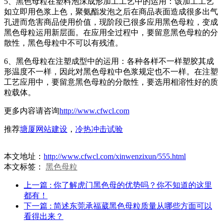
5、黑色母粒在塑料泡沫成形加工工艺中的运用：该加工工艺
如立即用色浆上色，聚氨酯发泡之后在商品表面造成很多出气
孔进而危害商品使用价值，现阶段已很多应用黑色母粒，变成
黑色母粒运用新层面。在应用全过程中，要留意黑色母粒的分
散性，黑色母粒中不可以有残渣。
6、黑色母粒在注塑成型中的运用：各种各样不一样塑胶其成
形温度不一样，因此对黑色母粒中色浆规定也不一样。在注塑
工艺应用中，要留意黑色母粒的分散性，要选用相溶性好的质
粒载体。
更多内容请咨询
http://www.cfwcl.com
推荐
塘厦网站建设
，
冷热冲击试验
本文地址：
http://www.cfwcl.com/xinwenzixun/555.html
本文标签：
黑色母粒
上一篇
: 你了解虎门黑色母的优势吗？你不知道的这里
都有！
下一篇
: 简述东莞承福葳黑色母粒质量从哪些方面可以
看得出来？