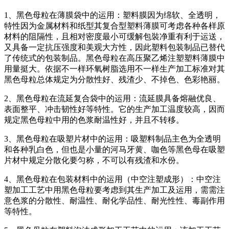
1、黑色母粒在薄膜袋中的运用：塑料膜因为绵软、全透明，
特性因为金属材料和纸型其复合型塑料薄膜可考虑各种各样原
材料的阻隔性，且相对密度最小可缓解包裝净重有利于运送，
又具备一定抗压强度和美观大方性，因此塑料包装制品已替代
了传统式的包装制品。黑色母粒在高压聚乙烯注塑塑料薄膜中
用量挺大。依据不一样环氧树脂选用不一样生产加工标准对其
黑色母粒总体规定为分散性好、残渣少、不掉色、色彩艳丽。
2、黑色母粒在流延复合袋中的运用：流延膜具备熔融优良、
表面整平、冲击韧性好等特性。它的生产加工温度较高，因而
规定黑色母粒中用的色浆耐温性好，并且不转移。
3、黑色母粒在吸塑片材中的运用：吸塑料制品主色为全透明
和各种乳白色，但也是小量的河马牙黄、咖色等黑色母在吸塑
片材中规定分散化要匀称，不可以有残渣和水份。
4、黑色母粒在包装材料中的运用（中空注塑成形）：中空注
塑加工工艺中用黑色母粒要考虑到其生产加工及运用，需需注
意色浆的分散性、耐温性、耐化学品性、耐光性性、毒副作用
等特性。