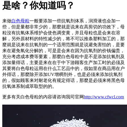
是啥？你知道吗？
来做
白色母粒
一般要添加一些抗氧剂体系，润滑液也会加一
些，但是量都非常少的，那麼就是说来在高剪切的功效下，母
粒沒有抗氧体系维护会使色调变黄，并且母粒也是会来在溶
解，另外原材料的特性减少的，将不可以推条塑料加工的，那
麼就是说来在抗氧剂的一个适用范围就是说避免害怕的，是要
来在避免氧化分解的，可是是会来在因为抗氧剂的价钱偏贵，
充分考虑成本费等要素，那麼白色母粒中是不是添加抗氧剂及
添加量得话，主要是来在在于中下游顾客生产加工时的必须及
其要将白色母粒运用在什么工艺品中的，假如里在商品用在户
外得话，那麼除开添加UV增稠剂外，也是必须来添加抗氧剂
的，假如顾客来对耐老化有规定得话，那麼是必须来将黑色母
抗氧体系制成萃取型的的。
更多有关白色母粒的内容请咨询我司官网
http://www.cfwcl.com