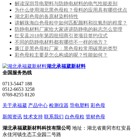
解读深圳导电塑料与防静电材料的电气性能差别
为什么使用湖北黑色母粒？母料的应用具有哪些优点
湖北彩色母的各原材染料特性
讲解珠海白色母粒中如何匹配颜料和抗氧剂的程度？
防静电材料厂家给大家讲讲防静电的标志怎么管理
红安县2018年第四批招商引资项目签约仪式
不同的防静电材料都有哪些不一样的地方？
廉江是黑色母粒厂家：黑色母粒常用碳黑的类型
彩色母粒主要是怎么构成的呢？性能如何？
湖北承福葳新材料
全国服务热线
0713-5447 188
0512-6653 3258
0769-8255 8120
关于承福葳
产品中心
检测仪器
导电塑料
彩色母
新闻资讯
技术支持
联系我们
白色母粒
管材色母
湖北承福葳新材料科技有限公司
地址：湖北省黄冈市红安县
永佳河镇生态工业园二号路