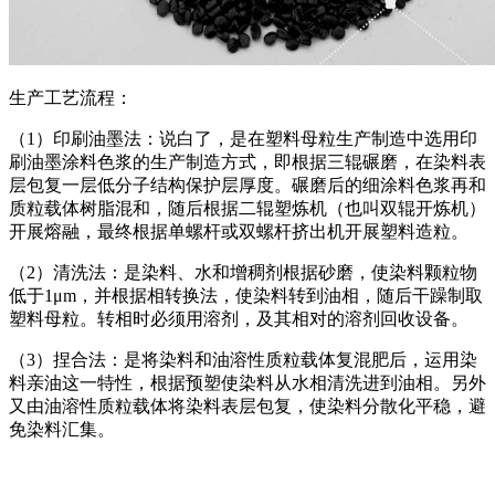
生产工艺流程：
（1）印刷油墨法：说白了，是在塑料母粒生产制造中选用印
刷油墨涂料色浆的生产制造方式，即根据三辊碾磨，在染料表
层包复一层低分子结构保护层厚度。碾磨后的细涂料色浆再和
质粒载体树脂混和，随后根据二辊塑炼机（也叫双辊开炼机）
开展熔融，最终根据单螺杆或双螺杆挤出机开展塑料造粒。
（2）清洗法：是染料、水和增稠剂根据砂磨，使染料颗粒物
低于1μm，并根据相转换法，使染料转到油相，随后干躁制取
塑料母粒。转相时必须用溶剂，及其相对的溶剂回收设备。
（3）捏合法：是将染料和油溶性质粒载体复混肥后，运用染
料亲油这一特性，根据预塑使染料从水相清洗进到油相。另外
又由油溶性质粒载体将染料表层包复，使染料分散化平稳，避
免染料汇集。