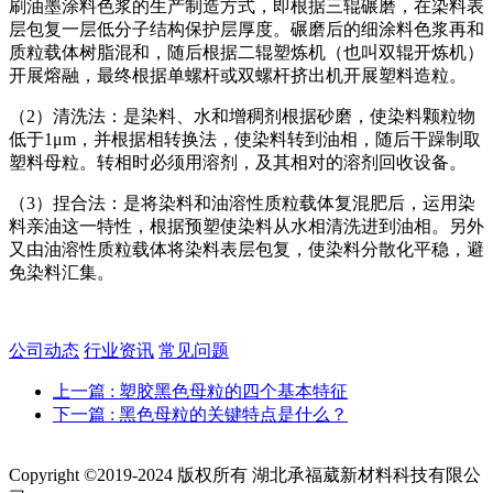
刷油墨涂料色浆的生产制造方式，即根据三辊碾磨，在染料表
层包复一层低分子结构保护层厚度。碾磨后的细涂料色浆再和
质粒载体树脂混和，随后根据二辊塑炼机（也叫双辊开炼机）
开展熔融，最终根据单螺杆或双螺杆挤出机开展塑料造粒。
（2）清洗法：是染料、水和增稠剂根据砂磨，使染料颗粒物
低于1μm，并根据相转换法，使染料转到油相，随后干躁制取
塑料母粒。转相时必须用溶剂，及其相对的溶剂回收设备。
（3）捏合法：是将染料和油溶性质粒载体复混肥后，运用染
料亲油这一特性，根据预塑使染料从水相清洗进到油相。另外
又由油溶性质粒载体将染料表层包复，使染料分散化平稳，避
免染料汇集。
公司动态
行业资讯
常见问题
上一篇
: 塑胶黑色母粒的四个基本特征
下一篇
: 黑色母粒的关键特点是什么？
Copyright ©2019-2024 版权所有 湖北承福葳新材料科技有限公