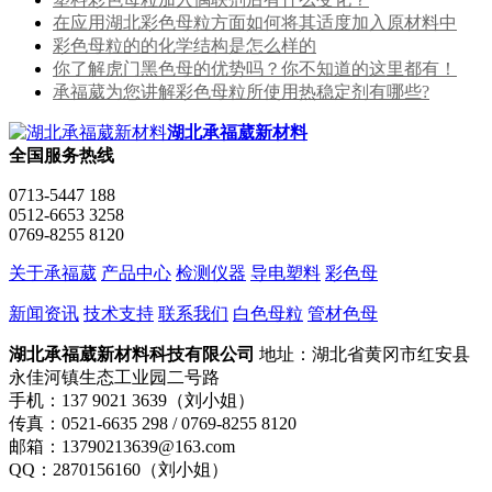
在应用湖北彩色母粒方面如何将其适度加入原材料中
彩色母粒的的化学结构是怎么样的
你了解虎门黑色母的优势吗？你不知道的这里都有！
承福葳为您讲解彩色母粒所使用热稳定剂有哪些?
湖北承福葳新材料
全国服务热线
0713-5447 188
0512-6653 3258
0769-8255 8120
关于承福葳
产品中心
检测仪器
导电塑料
彩色母
新闻资讯
技术支持
联系我们
白色母粒
管材色母
湖北承福葳新材料科技有限公司
地址：湖北省黄冈市红安县
永佳河镇生态工业园二号路
手机：137 9021 3639（刘小姐）
传真：0521-6635 298 / 0769-8255 8120
邮箱：13790213639@163.com
QQ：2870156160（刘小姐）