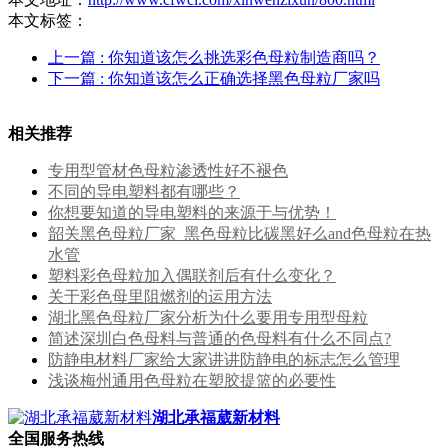
本文标签：
上一篇
: 你知道该怎么挑选彩色母粒制造商吗？
下一篇
: 你知道该怎么正确选择黑色母粒厂家吗
相关推荐
专用型管材色母粒渗透性好不褪色
不同的导电塑料都有哪些？
你想要知道的导电塑料的来源于与优势！
韶关黑色母粒厂家_黑色母粒比碳黑好么and色母粒在热
水管
塑料彩色母粒加入偶联剂后有什么变化？
关于彩色母里阻燃剂的运用方法
湖北黑色母粒厂家分析为什么要用专用型母粒
简述深圳白色母料与普通的色母料有什么不同点?
防静电材料厂家给大家讲讲防静电的标志怎么管理
浅谈梅州通用色母粒在塑胶提篮的必要性
湖北承福葳新材料
全国服务热线