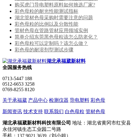
购买虎门导电塑料原料如何挑选厂家?
彩色母粒的耐光性能测试指标
湖北管材色母采购时需要注意的问题
彩色母粒的比例以及分散性能
管材色母在管路管材应用领域实例
简单介绍东莞黑色母粒该怎么防老化？
彩色母粒可以定制吗？该怎么做？
彩色母的耐溶剂型测试步骤
湖北承福葳新材料
全国服务热线
0713-5447 188
0512-6653 3258
0769-8255 8120
关于承福葳
产品中心
检测仪器
导电塑料
彩色母
新闻资讯
技术支持
联系我们
白色母粒
管材色母
湖北承福葳新材料科技有限公司
地址：湖北省黄冈市红安县
永佳河镇生态工业园二号路
手机：137 9021 3639（刘小姐）