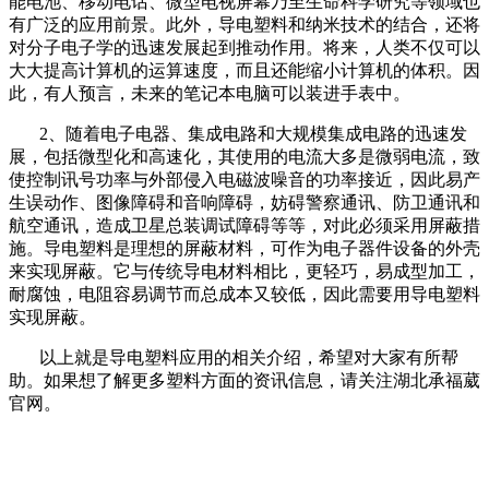
能电池、移动电话、微型电视屏幕乃至生命科学研究等领域也
有广泛的应用前景。此外，导电塑料和纳米技术的结合，还将
对分子电子学的迅速发展起到推动作用。将来，人类不仅可以
大大提高计算机的运算速度，而且还能缩小计算机的体积。因
此，有人预言，未来的笔记本电脑可以装进手表中。
2、随着电子电器、集成电路和大规模集成电路的迅速发
展，包括微型化和高速化，其使用的电流大多是微弱电流，致
使控制讯号功率与外部侵入电磁波噪音的功率接近，因此易产
生误动作、图像障碍和音响障碍，妨碍警察通讯、防卫通讯和
航空通讯，造成卫星总装调试障碍等等，对此必须采用屏蔽措
施。导电塑料是理想的屏蔽材料，可作为电子器件设备的外壳
来实现屏蔽。它与传统导电材料相比，更轻巧，易成型加工，
耐腐蚀，电阻容易调节而总成本又较低，因此需要用导电塑料
实现屏蔽。
以上就是导电塑料应用的相关介绍，希望对大家有所帮
助。如果想了解更多塑料方面的资讯信息，请关注湖北承福葳
官网。