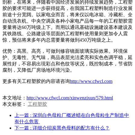
剖析，在将来，伴随着中国经济发展的持续发展趋势，工程塑
胶的要求可能进一步获得提高，在我国工程塑料制造行业发展
前途十分宽阔。以家电业而言，将来仅以电冰箱、冷藏柜、全
自动洗衣机、中央空调及各种小家电产品每一年的工程塑胶需
要量将达60万吨级上下。而用以通讯基础设施建设基本建设及
其铁路线、公路建设等层面的工程塑料使用量则更加令人震
惊，预估将来多年内总需要量将做到450万吨级之上。
优势：高黑、高亮，可做到修容镜面玻璃实际效果。环境保
护、无毒性、无气味，商品表层光洁柔亮和实色色调平稳，延
展性好，不容易出現彩点和色纹等状况，既控制成本，节省防
腐剂，又降低厂房场地环境污染。
更多有关工程塑胶的内容请咨询
http://www.cfwcl.com
本文地址：
http://www.cfwcl.com/xinwenzixun/579.html
本文标签：
工程塑胶
上一篇
: 深圳白色母粒厂概述蜡在白色母粒生产制造中
有什么危害 ​
下一篇
: 详细介绍炭黑色母料的配方有什么？