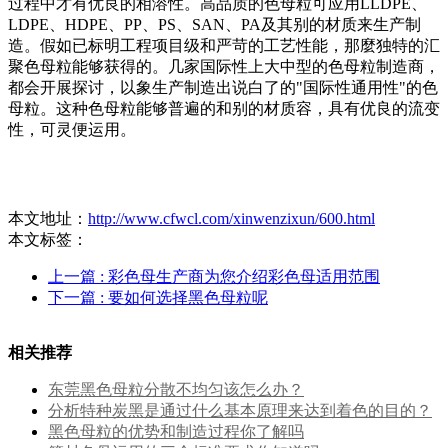
过程中才有优良的相溶性。高品质的色母粒可应用LLDPE、
LDPE、HDPE、PP、PS、SAN、PA及其别的材质来生产制
造。假如已标明工程项目级和严苛的工艺性能，那麼独特的汇
聚色母粒能够获得的。几家国际性上大中型的色母粒制造商，
都会开展探讨，以象生产制造出说白了的"国际性通用性"的色
母粒。这种色母粒能够普遍的和别的材质容，具有优良的流变
性，可灵便运用。
本文地址：
http://www.cfwcl.com/xinwenzixun/600.html
本文标签：
上一篇
: 彩色母生产商为您介绍彩色母适用范围
下一篇
: 要如何选择黑色母粒呢
相关推荐
东莞黑色母粒分散不均匀该怎么办？
分析特种炭黑是通过什么基本原理来达到着色的目的？
黑色母粒的优势和制造过程你了解吗