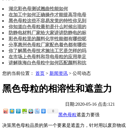
湖北彩色母测试翘曲性能如何
在加工中如何正确操作才能提高导电母
黑色母粒这些不容易发觉的特性你见到
你知道白色母粒最初是什么时候出现的
防静电材料厂家给大家讲讲防静电的标
彩色母粒里的颜料化学性能都有哪些呢
分享惠州色母粒厂家配色着色都有哪些
你了解黑色母技术施法工艺是怎样的吗
在市场上色母料和导电母粒的应用举足
讲解珠海白色母粒中如何匹配颜料和抗
您的当前位置：
首页
>
新闻资讯
> 公司动态
黑色母粒的相溶性和遮盖力
日期:2020-05-16
点击:121
0
黑色母粒
遮盖力要强
决策黑色母粒品质的第一个要素是遮盖力，针对用以废弃物或