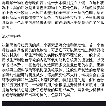
再造聚合物的色母粒而言，这一要素特别是在关键，在这种状
况下，黑的功效是要遮盖废弃物中的其他色调。大颗粒状炭黑
的上色水平较弱，不容易遮盖别的全部在下一层的色调，結果
最后商品只获得偏差了的颜色。在熔融全过程中，恰当地选择
具备高上色水平的炭黑来遮盖目前色调的水平便是说白了的遮
盖力。
流动性好些
决策黑色母粒品质的第二个要素是流变性和流动性。若一个色
母粒自身具备优良的色散性，可是它不可以流动性进到所要模
铸的材质中，那生产制造的实际效果都不理想化。一般来说，
用以生产制造色母粒的内搭环氧树脂具备较高的流变性。以便
节省成本费，一些色母粒制造商用多次重复使用的材质、废弃
物或再生塑料做为环氧树脂质粒载体。这般生产制造的色母粒
的流动性能可能明显减少，假如流变性不太好，铸模公会在循
环系统時间和外型解决上碰到不便。特别注意的是，假如色散
性和流变性不高，一些最后用户会根据提升稀释比来填补，但
是这类作法总是提升了色母粒的应用成本费。具备最少稀释比
的色母粒能够产出率匀称的、色散好的黑。