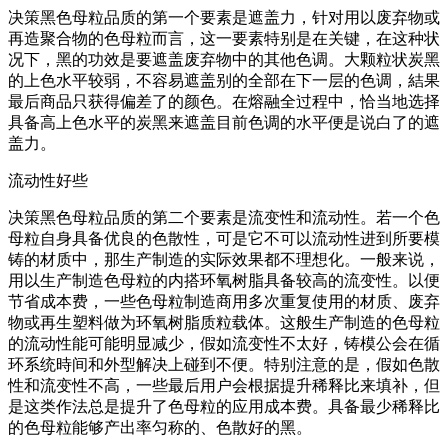
决策黑色母粒品质的第一个要素是遮盖力，针对用以废弃物或
再造聚合物的色母粒而言，这一要素特别是在关键，在这种状
况下，黑的功效是要遮盖废弃物中的其他色调。大颗粒状炭黑
的上色水平较弱，不容易遮盖别的全部在下一层的色调，結果
最后商品只获得偏差了的颜色。在熔融全过程中，恰当地选择
具备高上色水平的炭黑来遮盖目前色调的水平便是说白了的遮
盖力。
流动性好些
决策黑色母粒品质的第二个要素是流变性和流动性。若一个色
母粒自身具备优良的色散性，可是它不可以流动性进到所要模
铸的材质中，那生产制造的实际效果都不理想化。一般来说，
用以生产制造色母粒的内搭环氧树脂具备较高的流变性。以便
节省成本费，一些色母粒制造商用多次重复使用的材质、废弃
物或再生塑料做为环氧树脂质粒载体。这般生产制造的色母粒
的流动性能可能明显减少，假如流变性不太好，铸模公会在循
环系统時间和外型解决上碰到不便。特别注意的是，假如色散
性和流变性不高，一些最后用户会根据提升稀释比来填补，但
是这类作法总是提升了色母粒的应用成本费。具备最少稀释比
的色母粒能够产出率匀称的、色散好的黑。