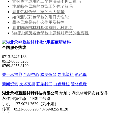
管材色母运用的三个标准要求你知道吗
注塑彩色母粒的成型工艺你了解吗
湖北管材色母厂家的五大优势
如何测试彩色母粒的耐日光性能
黑色母粒是有什么作用及特性
湖北防静电材料具体有哪几种呢？
详细讲解茂名色母粒中颜料对产品的重要性
湖北承福葳新材料
全国服务热线
0713-5447 188
0512-6653 3258
0769-8255 8120
关于承福葳
产品中心
检测仪器
导电塑料
彩色母
新闻资讯
技术支持
联系我们
白色母粒
管材色母
湖北承福葳新材料科技有限公司
地址：湖北省黄冈市红安县
永佳河镇生态工业园二号路
手机：137 9021 3639（刘小姐）
传真：0521-6635 298 / 0769-8255 8120