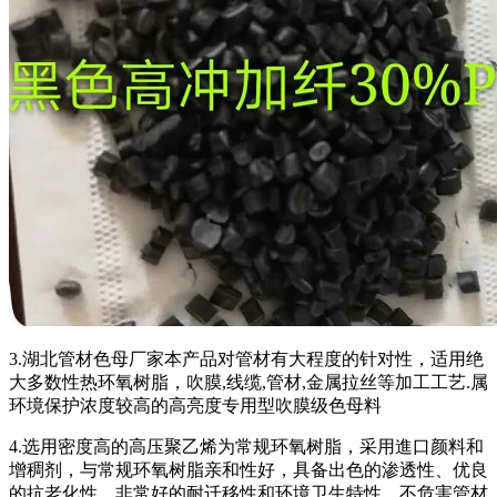
3.湖北管材色母厂家本产品对管材有大程度的针对性，适用绝
大多数性热环氧树脂，吹膜,线缆,管材,金属拉丝等加工工艺.属
环境保护浓度较高的高亮度专用型吹膜级色母料
4.选用密度高的高压聚乙烯为常规环氧树脂，采用進口颜料和
增稠剂，与常规环氧树脂亲和性好，具备出色的渗透性、优良
的抗老化性、非常好的耐迁移性和环境卫生特性，不危害管材