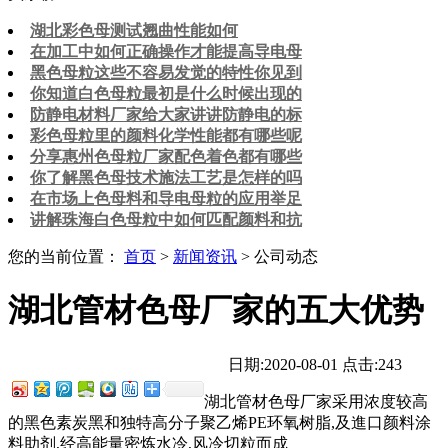
湖北彩色母测试翘曲性能如何
在加工中如何正确操作才能提高导电母
黑色母粒这些不容易发觉的特性你见到
你知道白色母粒最初是什么时候出现的
防静电材料厂家给大家讲讲防静电的标
彩色母粒里的颜料化学性能都有哪些呢
分享惠州色母粒厂家配色着色都有哪些
你了解黑色母技术施法工艺是怎样的吗
在市场上色母料和导电母粒的应用举足
讲解珠海白色母粒中如何匹配颜料和抗
您的当前位置：
首页
>
新闻资讯
> 公司动态
湖北管材色母厂家的五大优势
日期:2020-08-01
点击:243
湖北管材色母厂家采用浓度较高
的黑色素炭黑和独特高分子聚乙烯PE环氧树脂,及進口颜料涂
料助剂,经高能量密炼水冷,风冷切粒而成