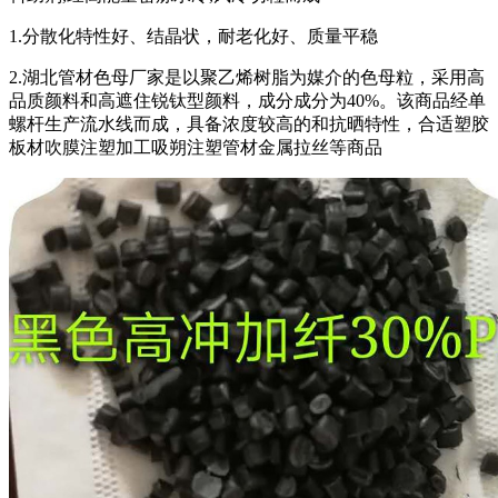
1.分散化特性好、结晶状，耐老化好、质量平稳
2.湖北管材色母厂家是以聚乙烯树脂为媒介的色母粒，采用高
品质颜料和高遮住锐钛型颜料，成分成分为40%。该商品经单
螺杆生产流水线而成，具备浓度较高的和抗晒特性，合适塑胶
板材吹膜注塑加工吸朔注塑管材金属拉丝等商品