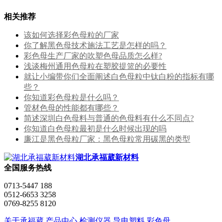
相关推荐
该如何选择彩色母粒的厂家
你了解黑色母技术施法工艺是怎样的吗？
彩色母生产厂家的吹塑色母品质怎么样?
浅谈梅州通用色母粒在塑胶提篮的必要性
就让小编带你们全面阐述白色母粒中钛白粉的指标有哪
些？
你知道彩色母粒是什么吗？
管材色母的性能都有哪些？
简述深圳白色母料与普通的色母料有什么不同点?
你知道白色母粒最初是什么时候出现的吗
廉江是黑色母粒厂家：黑色母粒常用碳黑的类型
湖北承福葳新材料
全国服务热线
0713-5447 188
0512-6653 3258
0769-8255 8120
关于承福葳
产品中心
检测仪器
导电塑料
彩色母