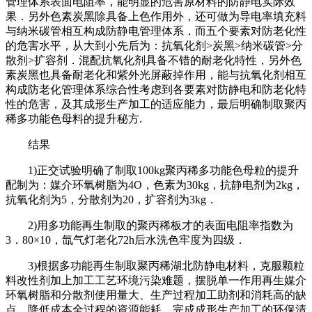
管理体系表面电阻率，能明显的危害原材料的防静电实际效
果．另外色素炭黑除具备上色作用外，还可做为导电率填充料
与纳米碳管相互构成防静电管理体系．而五个要素对防老化性
的危害水平，从大到小先后为：抗氧化剂>炭黑>纳米碳管>分
散剂>扩容剂．混配抗氧化剂具备不错的耐老化特性，另外色
素炭黑也具备耐老化和紫外光屏蔽掉作用，能与抗氧化剂相互
构成防老化管理体系综合性考虑到各要素对防静电和防老化特
性的危害，及其成形生产加工的适应能力，最后明确制取聚丙
稀多功能色母料的提升秘方.
结果
1)正交试验明确了制取100kg聚丙稀多功能色母粒的提升
配制为：媒介环氧树脂为4O，色素为30kg，抗静电剂为2kg，
抗氧化剂为5，分散剂为20，扩容剂为3kg．
2)用多功能再生制取的聚丙稀板才的表面电阻率指数为
3．80×10，氙气灯老化72h后水洗色牢度为四级．
3)根据多功能再生制取聚丙稀湖北防静电材料，克服颗粒
料改性剂加上加工工艺环境污染难题，摆脱单一作用再生媒介
环氧树脂和分散剂使用量大、生产过程加工助剂和消耗高的缺
点，降低成本全过程的資源能耗，完成成形生产加工的环保清