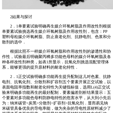
2結果与探讨
2．1单要素试验明确再生媒介环氧树脂及作用改性剂根据
单要素试验挑选再生媒介环氧树脂及作用改性剂，包含：PP
塑料母粒媒介环氧树脂、防止衰老化剂、抗静电剂、色浆和分
散剂的选中．
根据比照不一样媒介环氧树脂和作用改性剂的渗透性和协
作性，试验最后明确聚丙稀多功能色母料的媒介环氧树脂及各
种各样改性剂种类，如表1所显示．抗氧化剂挑选混配管理体
系，能够更强的提升原材料的耐老化特性．
2．1正交试验明确多功能再生提升配制这儿对色素、抗静
电剂、抗氧化剂、分散剂和扩容剂五个要素开展正交试验，以
表面电阻率指数和耐老化特性为关键指标值，选用L(4)正交试
验来明确多功能再生的最好配制．要素偏差剖析结果显示：五
个要素对多功能色母料防静电特性的危害水平，从大到小先后
为：纳米碳管>炭黑>分散剂>扩容剂>抗氧化剂．显而易见纳
米碳管具备优良的导电率能，做为夹杂的导电性原材料减少了