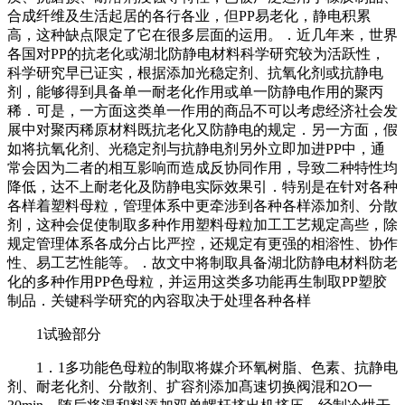
合成纤维及生活起居的各行各业，但PP易老化，静电积累
高，这种缺点限定了它在很多层面的运用。．近几年来，世界
各国对PP的抗老化或湖北防静电材料科学研究较为活跃性，
科学研究早已证实，根据添加光稳定剂、抗氧化剂或抗静电
剂，能够得到具备单一耐老化作用或单一防静电作用的聚丙
稀．可是，一方面这类单一作用的商品不可以考虑经济社会发
展中对聚丙稀原材料既抗老化又防静电的规定．另一方面，假
如将抗氧化剂、光稳定剂与抗静电剂另外立即加进PP中，通
常会因为二者的相互影响而造成反协同作用，导致二种特性均
降低，达不上耐老化及防静电实际效果引．特别是在针对各种
各样着塑料母粒，管理体系中更牵涉到各种各样添加剂、分散
剂，这种会促使制取多种作用塑料母粒加工工艺规定高些，除
规定管理体系各成分占比严控，还规定有更强的相溶性、协作
性、易工艺性能等。．故文中将制取具备湖北防静电材料防老
化的多种作用PP色母粒，并运用这类多功能再生制取PP塑胶
制品．关键科学研究的內容取决于处理各种各样
1试验部分
1．1多功能色母粒的制取将媒介环氧树脂、色素、抗静电
剂、耐老化剂、分散剂、扩容剂添加髙速切换阀混和2O一