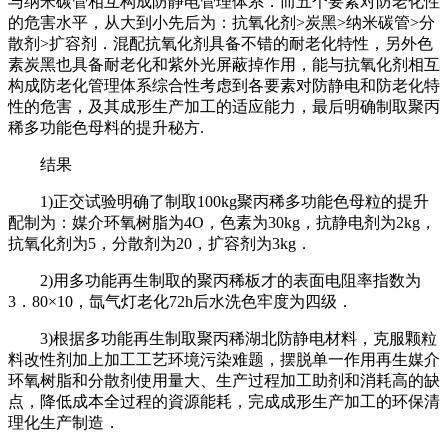
与纳米碳管相互构成防静电管理体系．而五个要素对防老化性
的危害水平，从大到小先后为：抗氧化剂>炭黑>纳米碳管>分
散剂>扩容剂．混配抗氧化剂具备不错的耐老化特性，另外色
素炭黑也具备耐老化和紫外光屏蔽掉作用，能与抗氧化剂相互
构成防老化管理体系综合性考虑到各要素对防静电和防老化特
性的危害，及其成形生产加工的适应能力，最后明确制取聚丙
稀多功能色母料的提升秘方.
结果
1)正交试验明确了制取100kg聚丙稀多功能色母粒的提升
配制为：媒介环氧树脂为4O，色素为30kg，抗静电剂为2kg，
抗氧化剂为5，分散剂为20，扩容剂为3kg．
2)用多功能再生制取的聚丙稀板才的表面电阻率指数为
3．80×10，氙气灯老化72h后水洗色牢度为四级．
3)根据多功能再生制取聚丙稀湖北防静电材料，克服颗粒
料改性剂加上加工工艺环境污染难题，摆脱单一作用再生媒介
环氧树脂和分散剂使用量大、生产过程加工助剂和消耗高的缺
点，降低成本全过程的資源能耗，完成成形生产加工的环保清
理化生产制造．