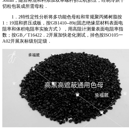
30min，随后将混和料添加双单螺杆挤出机挤压，经制冷烘干
切粒包装成所需母粒．
1．2特性定性分析将多功能色母粒和常规聚丙烯树脂按
1：19混和挤压成板，按GB1410--89((固态绝缘层材料表面电
阻率和体积电阻率实验方式 》，用高阻计测量表面电阻率指
数；按GB／T16422．2开展加快老化测试，掉色按ISO105一
A02开展灰标级别定级．