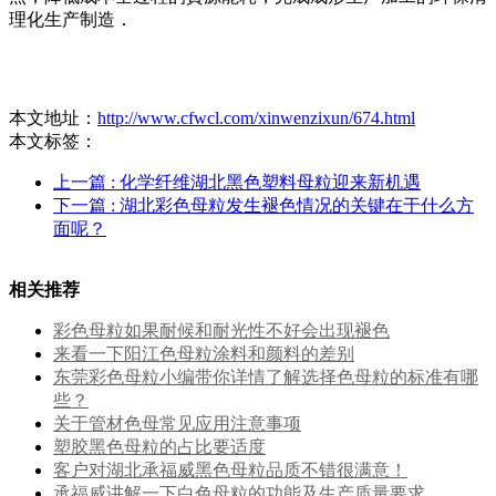
理化生产制造．
本文地址：
http://www.cfwcl.com/xinwenzixun/674.html
本文标签：
上一篇
: 化学纤维湖北黑色塑料母粒迎来新机遇
下一篇
: 湖北彩色母粒发生褪色情况的关键在于什么方
面呢？
相关推荐
彩色母粒如果耐候和耐光性不好会出现褪色
来看一下阳江色母粒涂料和颜料的差别
东莞彩色母粒小编带你详情了解选择色母粒的标准有哪
些？
关于管材色母常见应用注意事项
塑胶黑色母粒的占比要适度
客户对湖北承福威黑色母粒品质不错很满意！
承福威讲解一下白色母粒的功能及生产质量要求