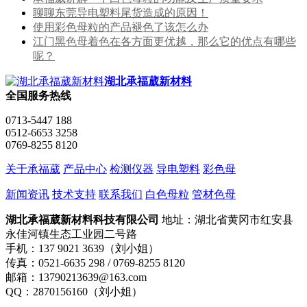
聊聊东莞导电塑料尾货造成的原因！
使用彩色母粒的产品褪色了该怎么办
江门黑色母着色在各方面更优越，那么它的优点有哪些
呢？
湖北承福葳新材料
全国服务热线
0713-5447 188
0512-6653 3258
0769-8255 8120
关于承福葳
产品中心
检测仪器
导电塑料
彩色母
新闻资讯
技术支持
联系我们
白色母粒
管材色母
湖北承福葳新材料科技有限公司
地址：湖北省黄冈市红安县
永佳河镇生态工业园二号路
手机：137 9021 3639（刘小姐）
传真：0521-6635 298 / 0769-8255 8120
邮箱：13790213639@163.com
QQ：2870156160（刘小姐）