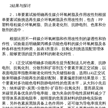
2結果与探讨
2．1单要素试验明确再生媒介环氧树脂及作用改性剂根据
单要素试验挑选再生媒介环氧树脂及作用改性剂，包含：PP
塑料母粒媒介环氧树脂、防止衰老化剂、抗静电剂、色浆和分
散剂的选中．
根据比照不一样媒介环氧树脂和作用改性剂的渗透性和协
作性，试验最后明确聚丙稀多功能色母料的媒介环氧树脂及各
种各样改性剂种类，如表1所显示．抗氧化剂挑选混配管理体
系，能够更强的提升原材料的耐老化特性．
2．1正交试验明确多功能再生提升配制这儿对色素、抗静
电剂、抗氧化剂、分散剂和扩容剂五个要素开展正交试验，以
表面电阻率指数和耐老化特性为关键指标值，选用L(4)正交试
验来明确多功能再生的最好配制．要素偏差剖析结果显示：五
个要素对多功能色母料防静电特性的危害水平，从大到小先后
为：纳米碳管>炭黑>分散剂>扩容剂>抗氧化剂．显而易见纳
米碳管具备优良的导电率能，做为夹杂的导电性原材料减少了
管理体系表面电阻率，能明显的危害原材料的防静电实际效
果．另外色素炭黑除具备上色作用外，还可做为导电率填充料