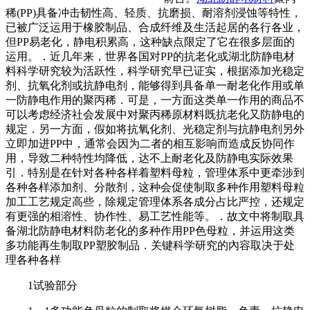
稀(PP)具备冲击韧性高、轻质、抗磨损、耐溶剂浸蚀等特性，
已被广泛运用于橡胶制品、合成纤维及生活起居的各行各业，
但PP易老化，静电积累高，这种缺点限定了它在很多层面的
运用。．近几年来，世界各国对PP的抗老化或湖北防静电材
料科学研究较为活跃性，科学研究早已证实，根据添加光稳定
剂、抗氧化剂或抗静电剂，能够得到具备单一耐老化作用或单
一防静电作用的聚丙稀．可是，一方面这类单一作用的商品不
可以考虑经济社会发展中对聚丙稀原材料既抗老化又防静电的
规定．另一方面，假如将抗氧化剂、光稳定剂与抗静电剂另外
立即加进PP中，通常会因为二者的相互影响而造成反协同作
用，导致二种特性均降低，达不上耐老化及防静电实际效果
引．特别是在针对各种各样着塑料母粒，管理体系中更牵涉到
各种各样添加剂、分散剂，这种会促使制取多种作用塑料母粒
加工工艺规定高些，除规定管理体系各成分占比严控，还规定
有更强的相溶性、协作性、易工艺性能等。．故文中将制取具
备湖北防静电材料防老化的多种作用PP色母粒，并运用这类
多功能再生制取PP塑胶制品．关键科学研究的內容取决于处
理各种各样
1试验部分