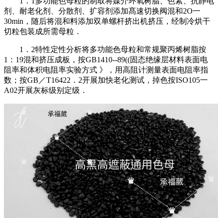
1．1多功能色母粒的制取将媒介环氧树脂、色素、抗静电
剂、耐老化剂、分散剂、扩容剂添加髙速切换阀混和2O一
30min，随后将混和料添加双单螺杆挤出机挤压，经制冷烘干
切粒包装成所需母粒．
1．2特性定性分析将多功能色母粒和常规聚丙烯树脂按
1：19混和挤压成板，按GB1410--89((固态绝缘层材料表面电
阻率和体积电阻率实验方式 》，用高阻计测量表面电阻率指
数；按GB／T16422．2开展加快老化测试，掉色按ISO105一
A02开展灰标级别定级．