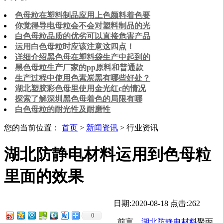
色母粒在塑料制品应用上色颜料着色要
你觉得导电母粒会不会对塑料制品的光
白色母粒品质的优劣可以直接危害产品
运用白色母粒时应该注意这四点！
详细介绍黑色母在塑料袋生产中起到的
黑色母粒生产厂家的pp原料和普通款
生产过程中使用色素炭黑有哪些好处？
湖北塑胶彩色母里使用金光红c的情况
探索了解深圳黑色母着色的局限有哪
白色母粒的耐光性及耐磨性
您的当前位置：
首页
>
新闻资讯
> 行业资讯
湖北防静电材料运用到色母粒
里面的效果
日期:2020-08-18
点击:262
0
前言。
湖北防静电材料
聚丙