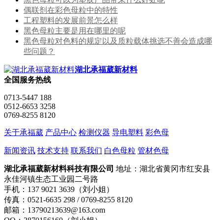
偶联剂在彩色母粒中的特性
工程塑料的发展前景怎么样
黑色母粒主要是用在哪里的呢
黑色母粒对色料的规定以及质粒载体挑选不善会造成哪
些问题？
湖北承福葳新材料
全国服务热线
0713-5447 188
0512-6653 3258
0769-8255 8120
关于承福葳
产品中心
检测仪器
导电塑料
彩色母
新闻资讯
技术支持
联系我们
白色母粒
管材色母
湖北承福葳新材料科技有限公司
地址：湖北省黄冈市红安县
永佳河镇生态工业园二号路
手机：137 9021 3639（刘小姐）
传真：0521-6635 298 / 0769-8255 8120
邮箱：13790213639@163.com