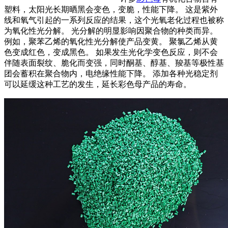
塑料，太阳光长期晒黑会变色，变脆，性能下降。 这是紫外
线和氧气引起的一系列反应的结果，这个光氧老化过程也被称
为氧化性光分解。 光分解的明显影响因聚合物的种类而异。
例如，聚苯乙烯的氧化性光分解使产品变黄。 聚氯乙烯从黄
色变成红色，变成黑色。 如果发生光化学变色反应，则不会
伴随表面裂纹、脆化而变强，同时酮基、醇基、羧基等极性基
团会蓄积在聚合物内，电绝缘性能下降。 添加各种光稳定剂
可以延缓这种工艺的发生，延长彩色母产品的寿命。