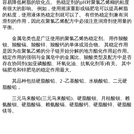
容易降低树脂的软化点。 热稳定剂的pH对聚氯乙烯糊的粘度
有很大的影响。 例如，使用摇滚重影或镉肥皂可以提高树脂
的粘度，使用液体热稳定剂就可以了。 有些热稳定剂兼有润
滑剂的作用，因此在聚氯乙烯配方中必须注意润滑剂使用量的
平衡。
金属皂类也是广泛使用的聚氯乙烯热稳定剂。 用作羧酸
钡、羧酸镉、羧酸锌、羧酸钙的单体或混合物。 其稳定作用
是因为在聚氯乙烯的分子链开始分解的地方酯化作用起作用。
稳定作用的强弱与金属皂中的金属比、羧酸类型及配方中是否
存在协同剂(如亚磷酸酯、环氧化油、抗氧化剂等)有关。 其中
镉肥皂和锌肥皂的稳定作用最大。
其品种包括硬脂酸铅、2 -乙基酸铅、水杨酸铅、二元硬
脂酸铅，
三元马来酸铅(三元马来酸铅)、硬脂酸钡、月桂酸钡、赖
氨酸钡、硬脂酸镉、赖氨酸镉、硬脂酸钙、硬脂酸锌、硬脂酸
镁等。