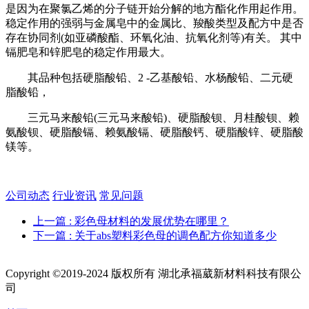
是因为在聚氯乙烯的分子链开始分解的地方酯化作用起作用。
稳定作用的强弱与金属皂中的金属比、羧酸类型及配方中是否
存在协同剂(如亚磷酸酯、环氧化油、抗氧化剂等)有关。 其中
镉肥皂和锌肥皂的稳定作用最大。
其品种包括硬脂酸铅、2 -乙基酸铅、水杨酸铅、二元硬
脂酸铅，
三元马来酸铅(三元马来酸铅)、硬脂酸钡、月桂酸钡、赖
氨酸钡、硬脂酸镉、赖氨酸镉、硬脂酸钙、硬脂酸锌、硬脂酸
镁等。
公司动态
行业资讯
常见问题
上一篇
: 彩色母材料的发展优势在哪里？
下一篇
: 关于abs塑料彩色母的调色配方你知道多少
Copyright ©2019-2024 版权所有 湖北承福葳新材料科技有限公
司