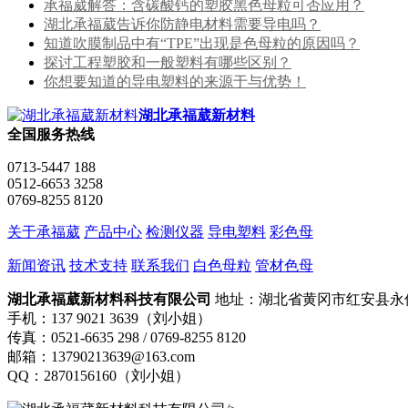
承福葳解答：含碳酸钙的塑胶黑色母粒可否应用？
湖北承福葳告诉你防静电材料需要导电吗？
知道吹膜制品中有“TPE”出现是色母粒的原因吗？
探讨工程塑胶和一般塑料有哪些区别？
你想要知道的导电塑料的来源于与优势！
湖北承福葳新材料
全国服务热线
0713-5447 188
0512-6653 3258
0769-8255 8120
关于承福葳
产品中心
检测仪器
导电塑料
彩色母
新闻资讯
技术支持
联系我们
白色母粒
管材色母
湖北承福葳新材料科技有限公司
地址：湖北省黄冈市红安县永
手机：137 9021 3639（刘小姐）
传真：0521-6635 298 / 0769-8255 8120
邮箱：13790213639@163.com
QQ：2870156160（刘小姐）