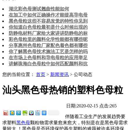
湖北彩色母测试翘曲性能如何
在加工中如何正确操作才能提高导电母
黑色母粒这些不容易发觉的特性你见到
你知道白色母粒最初是什么时候出现的
防静电材料厂家给大家讲讲防静电的标
彩色母粒里的颜料化学性能都有哪些呢
分享惠州色母粒厂家配色着色都有哪些
你了解黑色母技术施法工艺是怎样的吗
在市场上色母料和导电母粒的应用举足
讲解珠海白色母粒中如何匹配颜料和抗
您的当前位置：
首页
>
新闻资讯
> 公司动态
汕头黑色母热销的塑料色母粒
日期:2020-02-15
点击:265
伴随着工业生产的发展趋势要
求塑料
黑色母
颗粒物需求量愈来愈大，特别是在是黑色母需求
量较大 ！黑色母是否环境保护再生塑料的难题被许多环境保