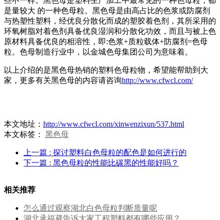
些不一样。黑色母是塑料生产加工中最常见的一种色母粒，都
是量较大 的一种色母粒。黑色母是由高占比的色浆或防腐剂
与热塑性塑料，经优良分散化而成的塑胶着色剂，其所采用的
环氧树脂对着色剂具备优良湿润和分散化功效，而且与被上色
原材料具备优良的相溶性，即:色浆+质粒载体+防腐剂=色母
粒。色母制造行业中，以金城色母集团公司为意味着。
以上介绍的是黑色母热销的塑料色母粒物，希望能帮助到大
家，更多有关黑色母的内容请咨询
http://www.cfwcl.com/
本文地址：
http://www.cfwcl.com/xinwenzixun/537.html
本文标签：
黑色母
上一篇
: 探讨塑料白色母粒的配色是如何进行的
下一篇
: 黑色母粒的性能比碳黑的性能好吗？
相关推荐
怎么通过观察湖北白色母粒判断质量呢
湖北承福葳告诉大家工程塑料都有哪些应用？