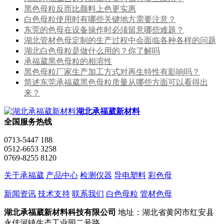
黑色母粒反而比颜料上色更实惠
白色母粒使用时有哪些关键地方需要注意？
东莞的色母在设备操作时必须留意哪些难题？
湖北管材色母定制的生产过程中会面临各种各样的问题
湖北白色母粒是做什么用的？你了解吗
承福葳黑色母粒的相溶性
黑色母粒厂家生产加工方式对再生特性有影响吗？
简述东莞承福葳黑色母粒质量从哪些方面可以看得出
来？
湖北承福葳新材料
全国服务热线
0713-5447 188
0512-6653 3258
0769-8255 8120
关于承福葳
产品中心
检测仪器
导电塑料
彩色母
新闻资讯
技术支持
联系我们
白色母粒
管材色母
湖北承福葳新材料科技有限公司
地址：湖北省黄冈市红安县
永佳河镇生态工业园二号路