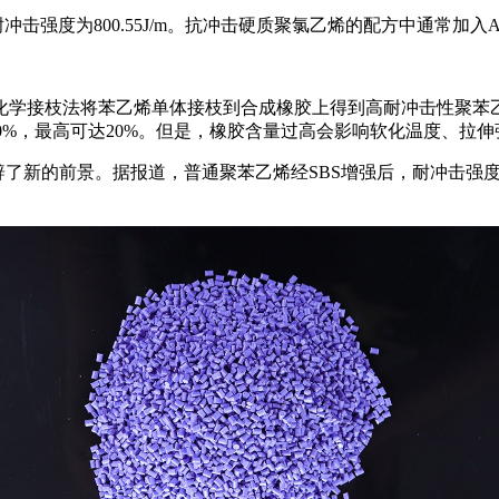
击强度为800.55J/m。抗冲击硬质聚氯乙烯的配方中通常加入ACR
学接枝法将苯乙烯单体接枝到合成橡胶上得到高耐冲击性聚苯乙烯
0%，最高可达20%。但是，橡胶含量过高会影响软化温度、拉伸
辟了新的前景。据报道，普通聚苯乙烯经SBS增强后，耐冲击强