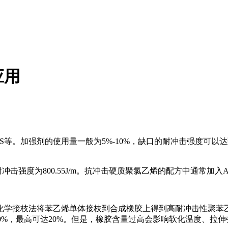
应用
。加强剂的使用量一般为5%-10%，缺口的耐冲击强度可以达到106J
击强度为800.55J/m。抗冲击硬质聚氯乙烯的配方中通常加入ACR
学接枝法将苯乙烯单体接枝到合成橡胶上得到高耐冲击性聚苯乙烯
0%，最高可达20%。但是，橡胶含量过高会影响软化温度、拉伸